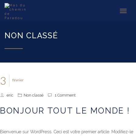
NON CLASSÉ
3
février
eric
Non classé
1 Comment
BONJOUR TOUT LE MONDE !
Bienvenue sur WordPress. Ceci est votre premier article. Modifiez-le